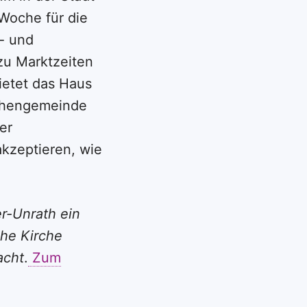
Woche für die
r- und
zu Marktzeiten
ietet das Haus
rchengemeinde
er
akzeptieren, wie
er-Unrath ein
che Kirche
acht
.
Zum