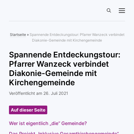
Zum
ME
Inhalt
springen
Startseite
»
Spannende Entdeckungstour: Pfarrer Wanzeck verbindet
Diakonie-Gemeinde mit Kirchengemeinde
Spannende Entdeckungstour:
Pfarrer Wanzeck verbindet
Diakonie-Gemeinde mit
Kirchengemeinde
26. Juli 2021
Auf dieser Seite
Wer ist eigentlich „die“ Gemeinde?
Das Projekt „Inklusive Gesamtkirchengemeinde“