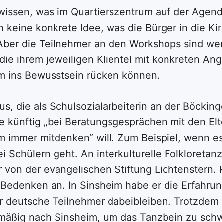
wissen, was im Quartierszentrum auf der Agenda
 keine konkrete Idee, was die Bürger in die Ki
Aber die Teilnehmer an den Workshops sind wer
 die ihrem jeweiligen Klientel mit konkreten An
m ins Bewusstsein rücken können.
s, die als Schulsozialarbeiterin an der Böcking
 künftig „bei Beratungsgesprächen mit den Elt
m immer mitdenken“ will. Zum Beispiel, wenn e
i Schülern geht. An interkulturelle Folkloreta
 von der evangelischen Stiftung Lichtenstern. 
Bedenken an. In Sinsheim habe er die Erfahru
r deutsche Teilnehmer dabeibleiben. Trotzdem 
mäßig nach Sinsheim, um das Tanzbein zu sch