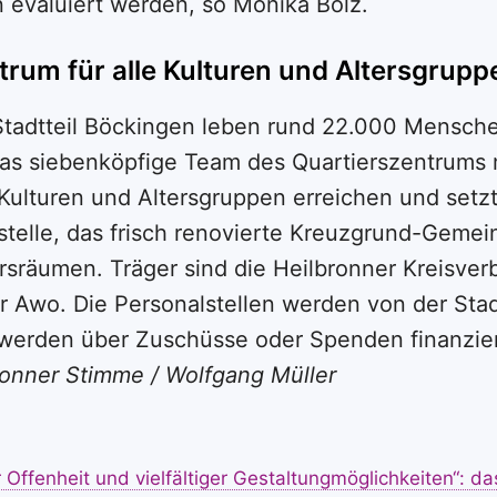
n evaluiert werden, so Monika Bolz.
trum für alle Kulturen und Altersgrupp
Stadtteil Böckingen leben rund 22.000 Mensche
Das siebenköpfige Team des Quartierszentrums
Kulturen und Altersgruppen erreichen und setzt
telle, das frisch renovierte Kreuzgrund-Gemei
rsräumen. Träger sind die Heilbronner Kreisver
r Awo. Die Personalstellen werden von der Stad
werden über Zuschüsse oder Spenden finanzie
bronner Stimme / Wolfgang Müller
 Offenheit und vielfältiger Gestaltungmöglichkeiten“: das