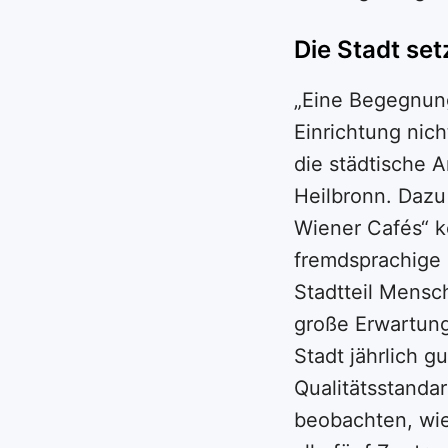
Die Stadt set
„Eine Begegnung
Einrichtung nic
die städtische A
Heilbronn. Dazu
Wiener Cafés“ k
fremdsprachige 
Stadtteil Mensc
große Erwartunge
Stadt jährlich g
Qualitätsstandar
beobachten, wie