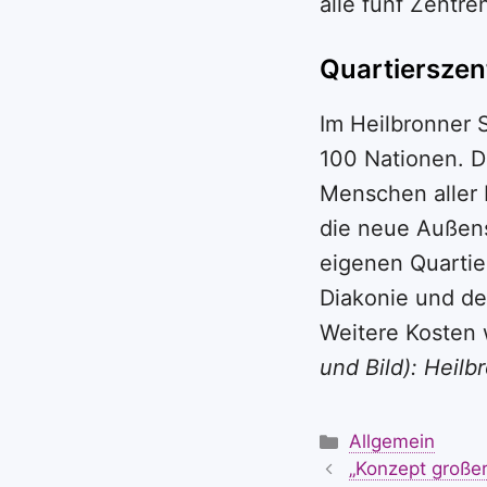
alle fünf Zentre
Quartierszen
Im Heilbronner 
100 Nationen. 
Menschen aller 
die neue Außens
eigenen Quartie
Diakonie und de
Weitere Kosten 
und Bild): Heil
Kategorien
Allgemein
„Konzept großer