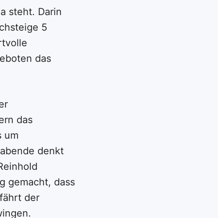
 steht. Darin
rchsteige 5
tvolle
geboten das
er
ern das
s um
nzabende denkt
Reinhold
ng gemacht, dass
fährt der
wingen.