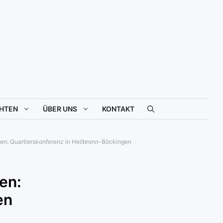
HTEN
ÜBER UNS
KONTAKT
en: Quartierskonferenz in Heilbronn-Böckingen
en:
en