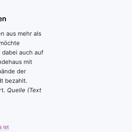
en
n aus mehr als
 möchte
 dabei auch auf
ndehaus mit
bände der
t bezahlt.
rt.
Quelle (Text
 ist