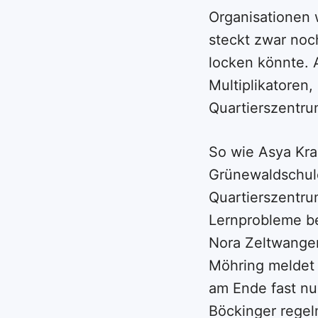
Organisationen 
steckt zwar noch
locken könnte. 
Multiplikatoren,
Quartierszentru
So wie Asya Krau
Grünewaldschule
Quartierszentru
Lernprobleme be
Nora Zeltwanger
Möhring meldet 
am Ende fast nu
Böckinger regel