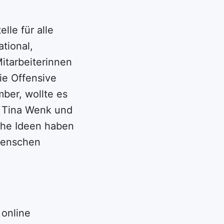
lle für alle
tional,
itarbeiterinnen
die Offensive
ber, wollte es
 Tina Wenk und
che Ideen haben
 Menschen
online