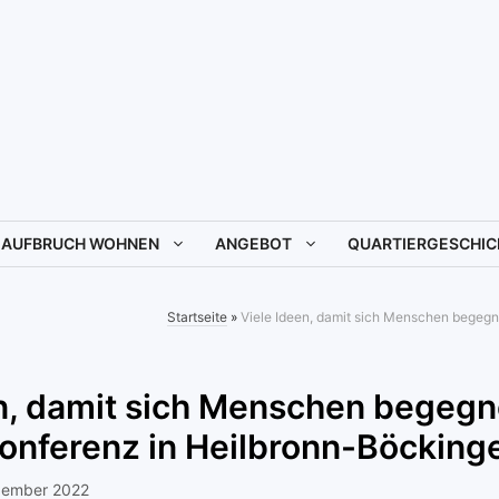
AUFBRUCH WOHNEN
ANGEBOT
QUARTIERGESCHIC
Startseite
»
Viele Ideen, damit sich Menschen begegn
n, damit sich Menschen begegn
onferenz in Heilbronn-Böcking
zember 2022