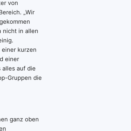
ter von
Bereich. „Wir
er gekommen
nicht in allen
inig.
 einer kurzen
d einer
alles auf die
hop-Gruppen die
ehen ganz oben
len