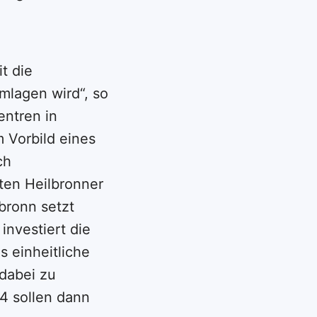
t die
mlagen wird“, so
entren in
 Vorbild eines
ch
ten Heilbronner
bronn setzt
investiert die
s einheitliche
 dabei zu
4 sollen dann