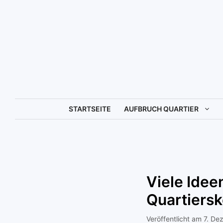
Zum
Inhalt
springen
STARTSEITE
AUFBRUCH QUARTIER
Viele Idee
Quartiersk
7. De